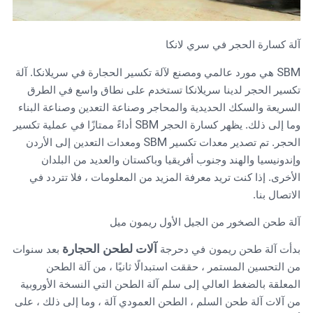
آلة كسارة الحجر في سري لانكا
SBM
هي مورد عالمي ومصنع لآلة تكسير الحجارة في سريلانكا. آلة
تكسير الحجر لدينا سريلانكا تستخدم على نطاق واسع في الطرق
السريعة والسكك الحديدية والمحاجر وصناعة التعدين وصناعة البناء
SBM
وما إلى ذلك. يظهر كسارة الحجر
أداءً ممتازًا في عملية تكسير
SBM
الحجر. تم تصدير معدات تكسير
ومعدات التعدين إلى الأردن
وإندونيسيا والهند وجنوب أفريقيا وباكستان والعديد من البلدان
الأخرى. إذا كنت تريد معرفة المزيد من المعلومات ، فلا تتردد في
الاتصال بنا.
آلة طحن الصخور من الجيل الأول ريمون ميل
آلات لطحن الحجارة
بدأت آلة طحن ريمون
في دحرجة
بعد سنوات
من التحسين المستمر ، حققت استبدالًا ثانيًا ، من آلة الطحن
المعلقة بالضغط العالي إلى سلم آلة الطحن التي النسخة الأوروبية
من آلات آلة طحن السلم ، الطحن العمودي آلة ، وما إلى ذلك ، على