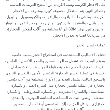
على الأحجار الكريمة وشبه الكريمة بين أسطح الغرينيات القديمة
وحصائر النهر. يتم استغلال مجموعة كبيرة ومتنوعة من الأحجار
الكريمة ، بما في ذلك الياقوت ، والياقوت ، والكريسوبريل ، والبريل
، والسبانيل ، والعقيق ، والزركون ، والزبرجد ، وحجر القمر ، والتوباز
SBM
آلات لطحن الحجارة
، والتورمالين. توفر
أنواعًا مختلفة من
في سريلانكا لصناعة تعدين الأحجار.
عملية تكسير الحجر
تختلف الأساليب المستخدمة في استخراج الحجر بسبب خاصية
وموقع الوديعة. قد تشمل معالجة الصخور والحجر التكسير ، الطحن ،
الغربلة ، تصنيف الحجم ، عملية مناولة المواد. هناك ثلاث مراحل
رئيسية في عملية تكسير الحجارة: التكسير الأولي ، التكسير الثانوي
والسحق الثالث. تشمل العديد من الأنواع المختلفة من آلات تكسير
الحجارة في عملية تكسير الحجارة مثل كسارة الفك ، والكسارة
التصادمية ، والكسارة المطرقية ، والكسارة المخروطية ، والكسارة
المتنقلة ، وبعض النباتات المساعدة للشاشة المهتزة ، والمغذي
الاهتزازي ، وناقل الحزام ، إلخ. آلة تسمى أيضا كسارة الصخور
آلات لطحن الحجارة