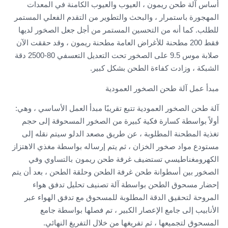
أساس آلة طحن ريمون ، العيوب والعيوب الكامنة في المعدات
المهجورة باستمرار ، والبحث والتطوير من التقدم الفعلي المستمر
للطلب. كما أنه من التحسين المستمر من أجل جعل الصخور لديها
فقط 200 مطحنة للأغراض العامة مطحنة ريمون ، وقد حققت الآن
صلابة موس 9.5 على الصخور تحت التعديل التعسفي 80-2500 دقة
الشبكة ، وزادت كفاءة الطحن بشكل كبير.
مبدأ عمل آلة طحن الصخور العمودية
آلة طحن الصخور العمودية تتبع تقريبًا مبدأ العمل الأساسي ، وهي:
أولاً بواسطة كسارة فكية كبيرة من الصخور المسحوقة إلى حجم
تغذية المطحنة المطلوبة ، عن طريق مصعد الدلو سيتم نقله إلى
مستودع مواد صخور الخزان ، ثم يتم إرساله بواسطة مغذي الاهتزاز
الكهرومغناطيسي تستضيف غرفة طحن ريمون
بالتساوي وفي
الصخور بين أسطوانة طحن غرفة الطحن وحلقة الطحن ، بعد أن يتم
إحضار مسحوق الطحن بواسطة آلة تصنيف تحليل تدفق هواء
المروحة لتحقيق الدقة المطلوبة للمسحوق مع تدفق الهواء عبر
الأنابيب إلى جامع الإعصار الكبير ، تم فصلها بواسطة جامع
المسحوق لتجميعها ، ثم تفريغها من خلال التفريغ النهائي.