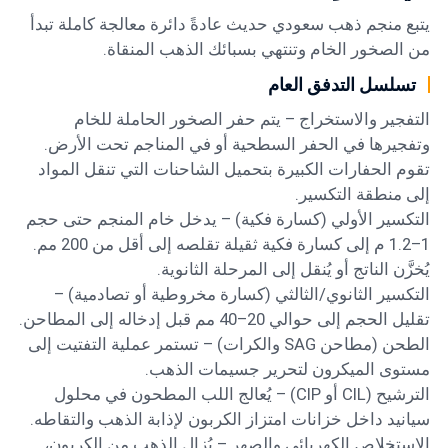
يتبع منجم ذهب سعودي حديث عادةً دائرة معالجة كاملة تبدأ
من الصخور الخام وتنتهي بسبائك الذهب المنقاة.
تسلسل التدفق العام
التفجير والاستخراج – يتم حفر الصخور الحاملة للخام
وتفجيرها في الحفر السطحية أو في المناجم تحت الأرض.
تقوم الحفارات الكبيرة بتحميل الشاحنات التي تنقل المواد
إلى منطقة التكسير.
التكسير الأولي (كسارة فكية) – يدخل خام المنجم حتى حجم
1–1.2 م إلى كسارة فكية ثقيلة تقلصه إلى أقل من 200 مم.
يُخزَّن الناتج أو يُنقل إلى المرحلة الثانوية.
التكسير الثانوي/الثالثي (كسارة مخروطية أو تصادمية) –
تقليل الحجم إلى حوالي 20–40 مم قبل إدخاله إلى المطاحن.
الطحن (مطاحن SAG والكرات) – تستمر عملية التفتيت إلى
مستوى الميكرون لتحرير جسيمات الذهب.
الترشيح (CIL أو CIP) – يُعالج اللب المطحون في محلول
سيانيد داخل خزانات امتزاز الكربون لإذابة الذهب والتقاطه.
الاستخلاص الكهربائي والصهر – يُزال الذهب من الكربون،