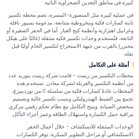
كبيرة في مناطق التعدين الصحراوية النائية.
في عملية كبيرة مثل المنصورة–المسرة، تضم محطة تكسير
ثابتة كسارات فكية ومخروطية متتابعة، مدعومة بسيور ناقلة
وغرابيل اهتزازية وأنظمة كبح الغبار. أما في الحفر الصغيرة أو
التابعة، فتُستخدم وحدات تكسير فكية متنقلة (غالبًا على هيكل
مجنزر) بالقرب من جبهة الاستخراج لتكسير الخام أوليًا قبل
نقله.
أمثلة على التكامل
محطات التكسير من زينيث – قامت شركة زينيث بتوريد عدد
من أنظمة التكسير والغربلة لشركة معادن. تستخدم هذه
المحطات عادةً كسارات فكية من سلسلة C من نورديبيرغ،
تجمع بين الضبط الهيدروليكي ونسب تكسير عالية وتصميم
منخفض الصيانة. ويتيح التكامل مع نظام تحكم رقمي مركزي
مراقبة حمل الكسارة واستهلاك الطاقة وعمر أجزاء التآكل.
الوحدات المتنقلة للاستكشاف – خلال أعمال الحفر
الاستكشافي أو مراحل التطوير المبكرة، توفر الكسارات