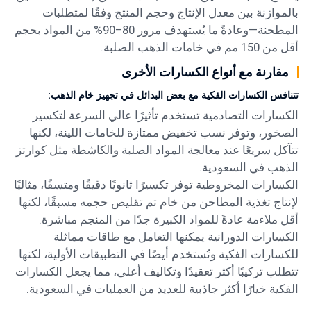
بالموازنة بين معدل الإنتاج وحجم المنتج وفقًا لمتطلبات
المطحنة—وعادةً ما يُستهدف مرور 80–90% من المواد بحجم
أقل من 150 مم في خامات الذهب الصلبة.
مقارنة مع أنواع الكسارات الأخرى
تتنافس الكسارات الفكية مع بعض البدائل في تجهيز خام الذهب:
الكسارات التصادمية
تستخدم تأثيرًا عالي السرعة لتكسير
الصخور، وتوفر نسب تخفيض ممتازة للخامات اللينة، لكنها
تتآكل سريعًا عند معالجة المواد الصلبة والكاشطة مثل كوارتز
الذهب في السعودية.
الكسارات المخروطية
توفر تكسيرًا ثانويًا دقيقًا ومتسقًا، مثاليًا
لإنتاج تغذية المطاحن من خام تم تقليص حجمه مسبقًا، لكنها
أقل ملاءمة عادةً للمواد الكبيرة جدًا من المنجم مباشرة.
الكسارات الدورانية يمكنها التعامل مع طاقات مماثلة
للكسارات الفكية وتُستخدم أيضًا في التطبيقات الأولية، لكنها
تتطلب تركيبًا أكثر تعقيدًا وتكاليف أعلى، مما يجعل الكسارات
الفكية خيارًا أكثر جاذبية للعديد من العمليات في السعودية.