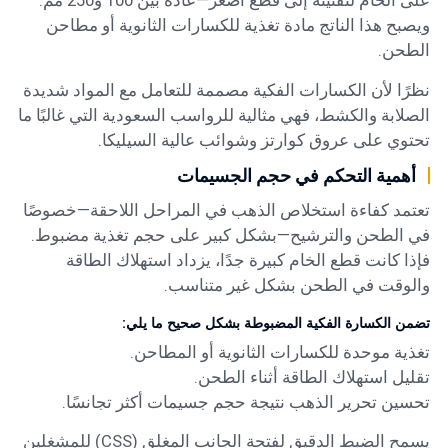
على الخام لتفتيته إلى قطع أصغر—عادة بين 100 و250 مم.
ويصبح هذا الناتج مادة تغذية للكسارات الثانوية أو مطاحن
الطحن.
نظرًا لأن
الكسارات الفكية
مصممة للتعامل مع المواد شديدة
الصلابة والكشط، فهي مثالية للرواسب السعودية التي غالبًا ما
تحتوي على عروق كوارتز وشوائب عالية السيليكا.
أهمية التحكم في حجم الجسيمات
تعتمد كفاءة استخلاص الذهب في المراحل اللاحقة—خصوصًا
في الطحن والترشيح—بشكل كبير على حجم تغذية مضبوط.
فإذا كانت قطع الخام كبيرة جدًا، يزداد استهلاك الطاقة
والوقت في الطحن بشكل غير متناسب.
تضمن الكسارة الفكية المضبوطة بشكل صحيح ما يلي:
تغذية موحدة للكسارات الثانوية أو المطاحن.
تقليل استهلاك الطاقة أثناء الطحن.
تحسين تحرير الذهب نتيجة حجم جسيمات أكثر تجانسًا.
يسمح الضبط الدقيق لفتحة الجانب المغلق (CSS) للمشغلين