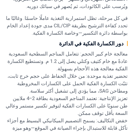
ويُرسب على الكاثودات، ثم يُصهر في سبائك دوريه.
في كل مرحلة، تظل استمرارية التغذية عاملًا حاسمًا. وغالبًا ما
تحدد كفاءة الترشيح بطريقة CIL/CIP مدى جودة إعداد الخام
بواسطة دائرة التكسير—وخاصة الكسارة الفكية.
دور الكسارة الفكية في الدائرة
معالجة خام كبير الحجم: تتعامل المناجم السطحية السعودية
عادةً مع خام كثيف وكتلي يصل إلى 1.2 م. وتستطيع الكسارة
الفكية معالجة هذه الأحجام بسهولة.
تحضير تغذية موحدة: من خلال الحفاظ على حجم خرج ثابت،
تثبّت الكسارة الفكية الحمل على الكسارات المخروطية
ومطاحن SAG، مما يؤدي إلى تشغيل أكثر سلاسة.
تعزيز الإنتاجية: تعتمد المناجم السعودية بطاقة 2–4 ملايين
طن سنويًا على الكسارات الفكية لتوفير تكسير مستمر وعالي
السعة بأقل توقف ممكن.
خفض التكاليف: يسمح التصميم الميكانيكي البسيط مع أجزاء
تآكل قابلة للاستبدال بإجراء الصيانة في الموقع—وهو ميزة