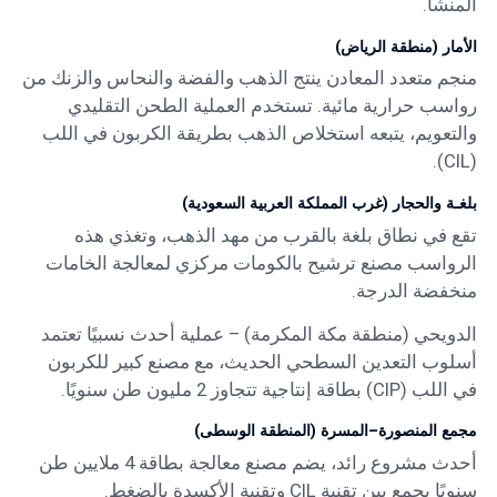
المنشأ.
الأمار (منطقة الرياض)
منجم متعدد المعادن ينتج الذهب والفضة والنحاس والزنك من
رواسب حرارية مائية. تستخدم العملية الطحن التقليدي
والتعويم، يتبعه استخلاص الذهب بطريقة الكربون في اللب
(CIL).
بلغـة والحجار (غرب المملكة العربية السعودية)
تقع في نطاق بلغة بالقرب من مهد الذهب، وتغذي هذه
الرواسب مصنع ترشيح بالكومات مركزي لمعالجة الخامات
منخفضة الدرجة.
الدويحي (منطقة مكة المكرمة) – عملية أحدث نسبيًا تعتمد
أسلوب التعدين السطحي الحديث، مع مصنع كبير للكربون
في اللب (CIP) بطاقة إنتاجية تتجاوز 2 مليون طن سنويًا.
مجمع المنصورة–المسرة (المنطقة الوسطى)
أحدث مشروع رائد، يضم مصنع معالجة بطاقة 4 ملايين طن
سنويًا يجمع بين تقنية CIL وتقنية الأكسدة بالضغط.