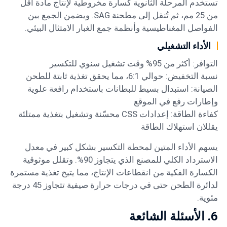
تستخدم المرحلة الثانوية كسارة مخروطية لإنتاج مادة أقل
من 25 مم، ثم تُنقل إلى مطحنة SAG. ويضمن الجمع بين
الفواصل المغناطيسية وأنظمة جمع الغبار الامتثال البيئي.
الأداء التشغيلي
التوافر: أكثر من 95% وقت تشغيل سنوي للتكسير
نسبة التخفيض: حوالي 6:1، مما يحقق تغذية ثابتة للطحن
الصيانة: استبدال بسيط للبطانات باستخدام رافعة علوية
وإطارات رفع في الموقع
كفاءة الطاقة: إعدادات CSS محسّنة وتشغيل بتغذية ممتلئة
يقللان استهلاك الطاقة
يسهم الأداء المتين لمحطة التكسير بشكل كبير في معدل
الاسترداد الكلي للمصنع الذي يتجاوز 90%. وتقلل موثوقية
الكسارة الفكية من انقطاعات الإنتاج، مما يتيح تغذية مستمرة
لدائرة الطحن حتى في درجات حرارة صيفية تتجاوز 45 درجة
مئوية.
6. الأسئلة الشائعة