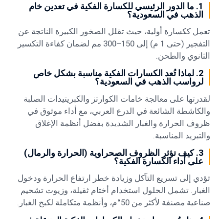
1. ما الدور الرئيسي للكسارة الفكية في تعدين خام
الذهب في السعودية؟
تعمل ككسارة أولية، حيث تقلل الصخور الكبيرة الناتجة عن
التفجير (حتى 1 م) إلى 150–300 مم لضمان كفاءة التكسير
الثانوي والطحن.
2. لماذا تُعد الكسارات الفكية مناسبة بشكل خاص
لرواسب الذهب في السعودية؟
لقدرتها على معالجة خامات الكوارتز والكبريتيدات الصلبة
والكاشطة الشائعة في الدرع العربي، مع أداء موثوق في
ظروف الحرارة والغبار الشديدة بفضل أنظمة الإغلاق
والتبريد المناسبة.
3. كيف تؤثر الظروف الصحراوية (الحرارة والرمال)
على أداء الكسارة الفكية؟
تؤدي إلى تسريع التآكل وزيادة خطر ارتفاع الحرارة ودخول
الغبار. تشمل الحلول استخدام أختام ثقيلة، وزيوت تشحيم
صناعية مصنفة لأكثر من 50°م، وأنظمة متكاملة لكبح الغبار.