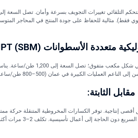
لوي فقط). مثالية للحفاظ على جودة المنتج في المحاجر المتوس
كية متعددة الأسطوانات HPT
(SBM):
تعمل بسعة عالية للمصانع الآلية. يوفر السحق الطبقي شكل مكعب متفوق؛ تص
اعم العمليات الكبيرة في عمان (500–800 طن/ساعة).
مقابل الثابتة:
ق أقصى إنتاجية. توفر الكسارات المخروطية المتنقلة حركة ممتا
الصحراوية والجبلية النائية في عمان — إمكانية النقل السر