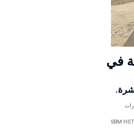
ة في
شرة.
الكسارات
8–300,000$ — مناسب لمعظم العمليات العمانية؛ يشمل نماذج SBM HST/HPT