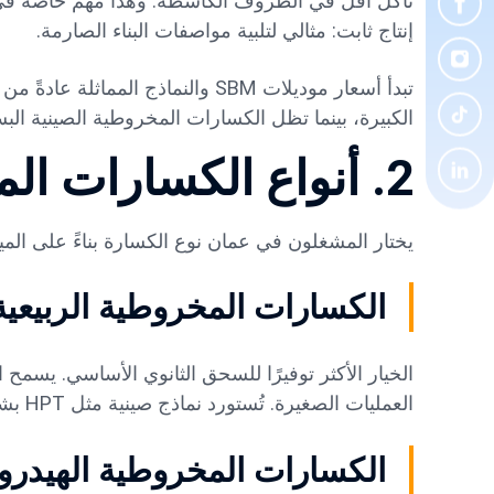
تآكل أقل في الظروف الكاشطة: وهذا مهم خاصة ف
إنتاج ثابت: مثالي لتلبية مواصفات البناء الصارمة.
الكبيرة، بينما تظل الكسارات المخروطية الصينية البس
2. أنواع الكسارات المخروطية الشائعة في عمان
يختار المشغلون في عمان نوع الكسارة بناءً على الم
الكسارات المخروطية الربيعية
الخيار الأكثر توفيرًا للسحق الثانوي الأساسي. يسمح 
العمليات الصغيرة. تُستورد نماذج صينية مثل HPT بشكل متكرر للمصانع المبتدئة في عمان.
الكسارات المخروطية الهيدروليك