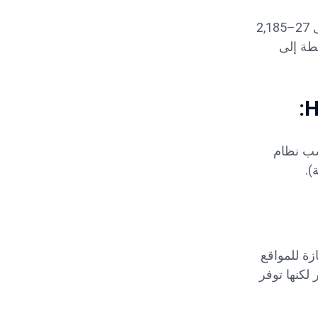
المفضلة حديثًا في عمان. يتيح الضبط الهيدروليكي والتحكم التلقائي تغييرات التجويف بسرعة وأمان. تصل السعة إلى 27–2,185
طة إلى
ل السعة إلى 1,200 طن/ساعة. يناسب نظام
زة للمواقع
يع دون الحاجة إلى أعمال تأسيسية. تكلف 2–3 مرات أكثر لكنها توفر