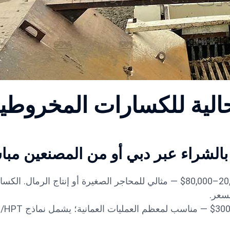
لحالية للكسارات المخروطي
الشراء عبر دبي أو من المصنعين مبا
المستوى الابتدائي/الصغير (20–50 طن/ساعة): 20,000–80,000$ — مثالي للمحاجر الصغيرة أو إنتاج الرمال. 
لسعر.
متوسط الأداء (100–300 طن/ساعة): 0,000