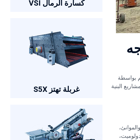
كسارة الرمال VSI
جه
تم بواسطة
شاريع البنية
غربلة تهتز S5X
الموانئ،
دولوميت،