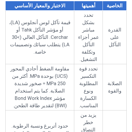
الخاصية
أهميتها
الاختبار والمعيار الأساسي
تحدد
بشكل
قيمة تآكل لوس أنجلوس (LA)،
القدرة
مباشر
أو مؤشر التآكل Tahk أو
على
عمر أجزاء
Cerchar. التآكل العالي (>30
التآكل
التآكل
LA) يتطلب سبائك وتصميمات
وتكلفة
خاصة.
التشغيل.
تحدد قوة
مقاومة الضغط أحادي المحور
التكسير
(UCS) بوحدة MPa. أكثر من
الصلابة
المطلوبة
250 MPa = صخور شديدة
والقوة
ونوع
الصلابة. كما يتم استخدام
الكسارة
مؤشر Bond Work Index
المناسب.
(BWI) لتقدير طاقة الطحن.
يزيد من
خطر
حدود أتربرغ ونسبة الرطوبة.
التصاق