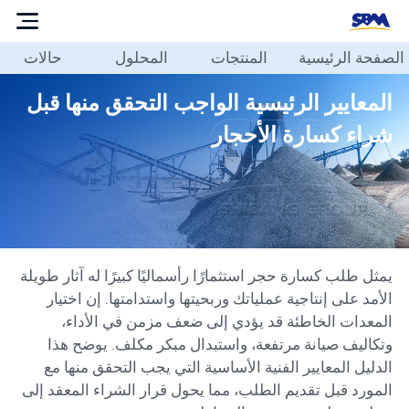
الصفحة الرئيسية
المنتجات
المحلول
حالات
الصفحة
الرئيسية
المعايير الرئيسية الواجب التحقق منها قبل
المنتجات
شراء كسارة الأحجار
المحلول
حالات
مدونة
حولنا
يمثل طلب كسارة حجر استثمارًا رأسماليًا كبيرًا له آثار طويلة
الاتصال
الأمد على إنتاجية عملياتك وربحيتها واستدامتها. إن اختيار
بنا
المعدات الخاطئة قد يؤدي إلى ضعف مزمن في الأداء،
وتكاليف صيانة مرتفعة، واستبدال مبكر مكلف. يوضح هذا
العربية
الدليل المعايير الفنية الأساسية التي يجب التحقق منها مع
المورد قبل تقديم الطلب، مما يحول قرار الشراء المعقد إلى