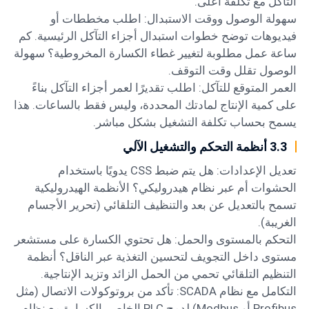
التآكل مع تكلفة أعلى.
سهولة الوصول ووقت الاستبدال: اطلب مخططات أو
فيديوهات توضح خطوات استبدال أجزاء التآكل الرئيسية. كم
ساعة عمل مطلوبة لتغيير غطاء الكسارة المخروطية؟ سهولة
الوصول تقلل وقت التوقف.
العمر المتوقع للتآكل: اطلب تقديرًا لعمر أجزاء التآكل بناءً
على كمية الإنتاج لمادتك المحددة، وليس فقط بالساعات. هذا
يسمح بحساب تكلفة التشغيل بشكل مباشر.
3.3 أنظمة التحكم والتشغيل الآلي
تعديل الإعدادات: هل يتم ضبط CSS يدويًا باستخدام
الحشوات أم عبر نظام هيدروليكي؟ الأنظمة الهيدروليكية
تسمح بالتعديل عن بعد والتنظيف التلقائي (تحرير الأجسام
الغريبة).
التحكم بالمستوى والحمل: هل تحتوي الكسارة على مستشعر
مستوى داخل التجويف لتحسين التغذية عبر الناقل؟ أنظمة
التنظيم التلقائي تحمي من الحمل الزائد وتزيد الإنتاجية.
التكامل مع نظام SCADA: تأكد من بروتوكولات الاتصال (مثل
Profibus أو Modbus) لدمج PLC الخاص بالكسارة مع نظام