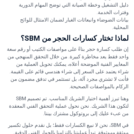
دليل التشغيل وخطة الصيانة التي توضح المهام الدورية
وفترات الخدمة.
بيانات الضوضاء وانبعاثات الغبار لضمان الامتثال للوائح
المحلية.
لماذا تختار كسارات الحجر من SBM؟
إن طلب كسارة حجر بناءً على مواصفات الكتيب أو رقم سعة
واحد فقط يعد مخاطرة كبيرة. من خلال التحقق المنهجي من
المعايير الفنية الموضحة أعلاه، يمكنك تحويل العملية من
شراء يعتمد على السعر إلى شراء هندسي قائم على القيمة.
فأنت لا تشتري مجرد آلة، بل تستثمر في تدفق مضمون من
الركام بالمواصفات الصحيحة.
وهنا تبرز أهمية اختيار الشريك المناسب. تم تصميم SBM
لتكون هذا الشريك. نحن نحول عملية التحقق الفني المعقدة
من عبء عليك إلى بروتوكول مشترك بيننا.
في SBM، نحن لا نبيع الكسارات فقط؛ بل نقدم حلول تكسير
موثقة وموثوقة. تبدأ عمليتنا بالتزامنا بالحوار الفني الدقيق