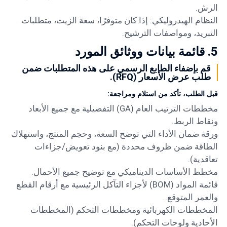
الرش.
النظام الهيدروليكي: إذا كان متوفرًا، سعة الزيت، متطلبات
التبريد، ومواصفات الترشيح.
5. قائمة بيانات ووثائق المورد
قم بإضفاء الطابع الرسمي على هذه المتطلبات ضمن
طلب عرض الأسعار (RFQ).
قبل الطلب، تأكد من استلام ومراجعة:
مخططات الترتيب العام (GA) التفصيلية مع جميع الأبعاد
ونقاط الربط.
ورقة ضمان الأداء التي توضح السعة، وحجم المنتج، واستهلاك
الطاقة ضمن ظروف محددة (مع بنود تعويض/جزاءات
تعاقدية).
مخطط الأساسات الديناميكي مع توضيح جميع الأحمال.
قائمة المواد (BOM) لأجزاء التآكل الرئيسية مع أرقام القطع
والعمر المتوقع.
المخططات الكهربائية ومخططات التحكم (المخططات
الأحادية ولوحات التحكم).