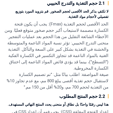
2.1 حجم التغذية والتدرج الحبيبي
لا تكتفِ بذكر الحد الأقصى لحجم الصخور. قم بتزويد المورد بتوزيع
تفصيلي لأحجام مواد التغذية.
الحد الأقصى لحجم التغذية (Fmax): يجب أن يكون فتحة
الكسارة مصممة لاستيعاب أكبر حجم صخور متوقع فعليًا. ومن
الأخطاء الشائعة التقليل من هذا الحجم بعد عمليات التفجير.
منحنى التدرج الحبيبي: تؤثر نسبة المواد الناعمة والمتوسطة
والخشنة في التغذية بشكل كبير على السعة والتآكل. التغذية
الغنية بالمواد الناعمة قد تتجاوز التكسير في الكسارة الفكية
("التسطح")، بينما قد يؤدي فائض المواد الناعمة إلى اختناق
الكسارة المخروطية.
صيغة المواصفة: اطلب بيانًا مثل: "تم تصميم الكسارة
لاستقبال حجم تغذية أقصى يبلغ 800 مم، مع عدم تجاوز 10%
من التغذية لحجم 700 مم، و20% أقل من 150 مم."
2.2 حجم المنتج المطلوب
هذا ليس رقمًا واحدًا بل نطاق أو منحنى يحدد المنتج النهائي المستهدف.
إعداد الفتحة المغلقة (CSS): يجب فهم أن إعداد CSS في