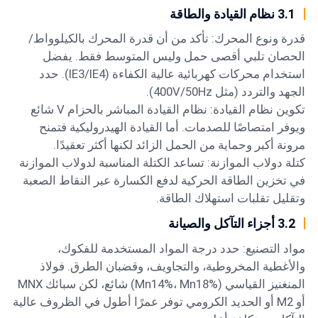
3.1 نظام القيادة والطاقة
قدرة ونوع المحرك: تأكد من أن قدرة المحرك بالكيلوواط/
الحصان تلبي أقصى حمل وليس المتوسط فقط. يفضل
استخدام محركات كهربائية عالية الكفاءة (IE3/IE4). حدد
الجهد والتردد (مثل 400V/50Hz).
تكوين نظام القيادة: نظام القيادة المباشر بالحزام V شائع
ويوفر امتصاصًا للصدمات. أما القيادة الهيدروليكية فتمنح
مرونة أكبر وحماية من الحمل الزائد لكنها أكثر تعقيدًا.
كتلة دولاب الموازنة: تساعد الكتلة المناسبة لدولاب الموازنة
في تخزين الطاقة الحركية لدفع الكسارة عبر النقاط الصعبة
وتقليل تقلبات استهلاك الطاقة.
3.2 أجزاء التآكل والصيانة
مواد التصنيع: حدد درجة المواد المستخدمة للفكوك،
والأغطية المخروطية، والتجاويف، وقضبان الطرق. فولاذ
المنغنيز القياسي (Mn14%، Mn18%) شائع، لكن سبائك MNX
أو M2 أو الحديد الكرومي توفر عمرًا أطول في الظروف عالية