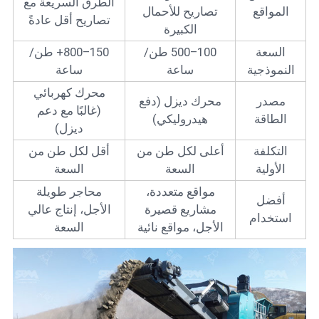
الطرق السريعة مع
المواقع
تصاريح للأحمال
تصاريح أقل عادةً
الكبيرة
السعة
100–500 طن/
150–800+ طن/
النموذجية
ساعة
ساعة
محرك كهربائي
مصدر
محرك ديزل (دفع
(غالبًا مع دعم
الطاقة
هيدروليكي)
ديزل)
التكلفة
أعلى لكل طن من
أقل لكل طن من
الأولية
السعة
السعة
مواقع متعددة،
محاجر طويلة
أفضل
مشاريع قصيرة
الأجل، إنتاج عالي
استخدام
الأجل، مواقع نائية
السعة