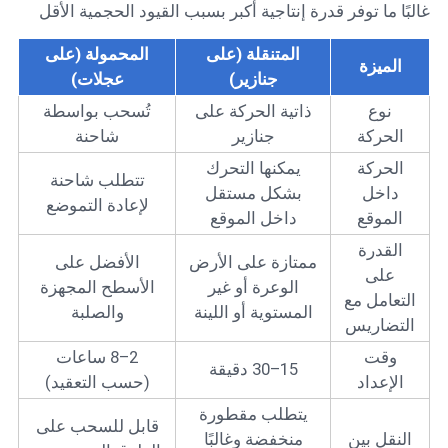
غالبًا ما توفر قدرة إنتاجية أكبر بسبب القيود الحجمية الأقل
المتنقلة (على
المحمولة (على
الميزة
جنازير)
عجلات)
نوع
ذاتية الحركة على
تُسحب بواسطة
الحركة
جنازير
شاحنة
الحركة
يمكنها التحرك
تتطلب شاحنة
داخل
بشكل مستقل
لإعادة التموضع
الموقع
داخل الموقع
القدرة
ممتازة على الأرض
الأفضل على
على
الوعرة أو غير
الأسطح المجهزة
التعامل مع
المستوية أو اللينة
والصلبة
التضاريس
وقت
2–8 ساعات
15–30 دقيقة
الإعداد
(حسب التعقيد)
يتطلب مقطورة
قابل للسحب على
النقل بين
منخفضة وغالبًا