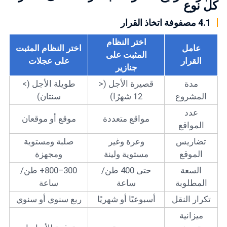
كل نوع
4.1 مصفوفة اتخاذ القرار
اختر النظام
عامل
اختر النظام المثبت
المثبت على
القرار
على عجلات
جنازير
مدة
قصيرة الأجل (<
طويلة الأجل (>
المشروع
12 شهرًا)
سنتان)
عدد
مواقع متعددة
موقع أو موقعان
المواقع
تضاريس
وعرة وغير
صلبة ومستوية
الموقع
مستوية ولينة
ومجهزة
السعة
حتى 400 طن/
300–800+ طن/
المطلوبة
ساعة
ساعة
تكرار النقل
أسبوعيًا أو شهريًا
ربع سنوي أو سنوي
ميزانية