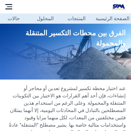
الصفحة الرئيسية
المنتجات
المحلول
حالات
الصفحة
الرئيسية
الفرق بين محطات التكسير المتنقلة
المنتجات
والمحمولة
المحلول
حالات
مدونة
حولنا
عند اختيار محطة تكسير لمشروع تعدين أو محاجر أو
الاتصال
إنشاءات، فإن أحد أهم القرارات هو الاختيار بين التكوينات
بنا
المتنقلة والمحمولة. وعلى الرغم من استخدام هذين
المصطلحين بالتبادل في المحادثات اليومية، إلا أنهما يمثلان
العربية
فئتين مختلفتين من المعدات، لكل منهما مزايا وقيود
واستخدامات مثالية خاصة بها. يشير مصطلح "المتنقلة" عادةً