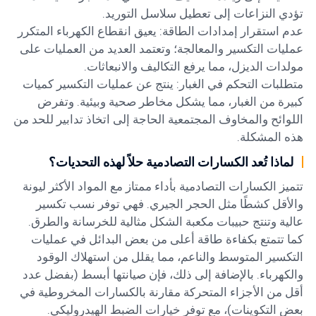
تؤدي النزاعات إلى تعطيل سلاسل التوريد.
عدم استقرار إمدادات الطاقة: يعيق انقطاع الكهرباء المتكرر
عمليات التكسير والمعالجة؛ وتعتمد العديد من العمليات على
مولدات الديزل، مما يرفع التكاليف والانبعاثات.
متطلبات التحكم في الغبار: ينتج عن عمليات التكسير كميات
كبيرة من الغبار، مما يشكل مخاطر صحية وبيئية. وتفرض
اللوائح والمخاوف المجتمعية الحاجة إلى اتخاذ تدابير للحد من
هذه المشكلة.
لماذا تُعد الكسارات التصادمية حلاً لهذه التحديات؟
تتميز الكسارات التصادمية بأداء ممتاز مع المواد الأكثر ليونة
والأقل كشطًا مثل الحجر الجيري. فهي توفر نسب تكسير
عالية وتنتج حبيبات مكعبة الشكل مثالية للخرسانة والطرق.
كما تتمتع بكفاءة طاقة أعلى من بعض البدائل في عمليات
التكسير المتوسط والناعم، مما يقلل من استهلاك الوقود
والكهرباء. بالإضافة إلى ذلك، فإن صيانتها أبسط (بفضل عدد
أقل من الأجزاء المتحركة مقارنة بالكسارات المخروطية في
بعض التكوينات)، مع توفر خيارات الضبط الهيدروليكي.