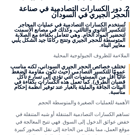
2. دور الكسارات التصادمية في صناعة
الحجر الجيري في السودان
تُستخدم الكسارات التصادمية في عمليات المحاجر
للتكسير الثانوي والثالثي، وكذلك في مصانع الأسمنت
لتحضير المواد الخام. وهي تتعامل بكفاءة مع الصلابة
المتوسطة للحجر الجيري وتنتج ركامًا جيد الشكل يلبي
معايير البناء.
الملاءمة للظروف الجيولوجية المحلية
تختلف خصائص الحجر الجيري السوداني، لكنه مناسب
عمومًا للتكسير التصادمي (حيث تكون مقاومة الضغط
غالبًا أقل من المستويات التي تؤدي إلى تسارع تآكل
قضبان الطرق). كما تعمل هذه الكسارات بكفاءة في
البيئات الجافة والمليئة بالغبار عند توفير أنظمة إحكام
مناسبة.
الأهمية للعمليات الصغيرة والمتوسطة الحجم
تساهم الكسارات التصادمية المتنقلة أو شبه المتنقلة في
خفض عوائق الدخول إلى السوق. فهي تتيح المعالجة في
موقع العمل، مما يقلل من الحاجة إلى نقل الصخور كبيرة