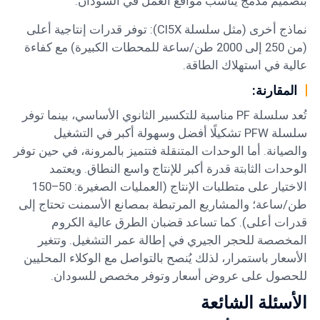
بتصميم مدمج يناسب مواقع العمل في السودان.
نماذج أخرى (مثل سلسلة CI5X): توفر قدرات إنتاجية أعلى
(من 250 إلى 2000 طن/ساعة للمحطات الكبيرة) مع كفاءة
عالية في استهلاك الطاقة.
المقارنة:
تُعد سلسلة PF مناسبة للتكسير الثانوي الأساسي، بينما توفر
سلسلة PFW تشكيلًا أفضل وسهولة أكبر في التشغيل
والصيانة. أما الوحدات المتنقلة فتتميز بالمرونة، في حين توفر
الوحدات الثابتة قدرة أكبر للإنتاج واسع النطاق. ويعتمد
الاختيار على متطلبات الإنتاج (العمليات الصغيرة: 50–150
طن/ساعة؛ والمشاريع المرتبطة بمصانع الأسمنت تحتاج إلى
قدرات أعلى). كما تساعد قضبان الطرق عالية الكروم
المخصصة للحجر الجيري في إطالة عمر التشغيل. وتتغير
الأسعار باستمرار، لذلك يُنصح بالتواصل مع الوكلاء المحليين
للحصول على عروض أسعار وتوفر مخصص للسودان.
الأسئلة الشائعة