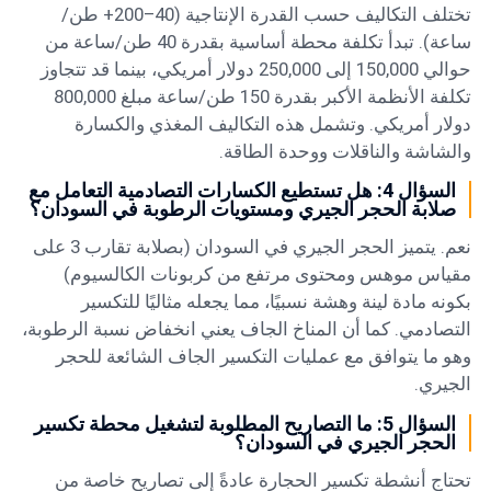
تختلف التكاليف حسب القدرة الإنتاجية (40–200+ طن/
ساعة). تبدأ تكلفة محطة أساسية بقدرة 40 طن/ساعة من
حوالي 150,000 إلى 250,000 دولار أمريكي، بينما قد تتجاوز
تكلفة الأنظمة الأكبر بقدرة 150 طن/ساعة مبلغ 800,000
دولار أمريكي. وتشمل هذه التكاليف المغذي والكسارة
والشاشة والناقلات ووحدة الطاقة.
السؤال 4: هل تستطيع الكسارات التصادمية التعامل مع
صلابة الحجر الجيري ومستويات الرطوبة في السودان؟
نعم. يتميز الحجر الجيري في السودان (بصلابة تقارب 3 على
مقياس موهس ومحتوى مرتفع من كربونات الكالسيوم)
بكونه مادة لينة وهشة نسبيًا، مما يجعله مثاليًا للتكسير
التصادمي. كما أن المناخ الجاف يعني انخفاض نسبة الرطوبة،
وهو ما يتوافق مع عمليات التكسير الجاف الشائعة للحجر
الجيري.
السؤال 5: ما التصاريح المطلوبة لتشغيل محطة تكسير
الحجر الجيري في السودان؟
تحتاج أنشطة تكسير الحجارة عادةً إلى تصاريح خاصة من