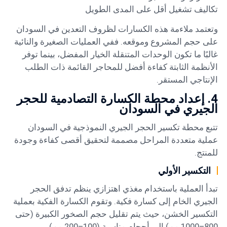
تكاليف تشغيل أقل على المدى الطويل
وتعتمد ملاءمة هذه الكسارات لظروف التعدين في السودان
على حجم المشروع وموقعه. ففي العمليات الصغيرة والنائية
غالبًا ما تكون الوحدات المتنقلة الخيار المفضل، بينما توفر
الأنظمة الثابتة كفاءة أفضل للمحاجر القائمة ذات الطلب
الإنتاجي المستقر.
4. إعداد محطة الكسارة التصادمية للحجر
الجيري في السودان
تتبع محطة تكسير الحجر الجيري النموذجية في السودان
عملية متعددة المراحل مصممة لتحقيق أقصى كفاءة وجودة
للمنتج.
التكسير الأولي
تبدأ العملية باستخدام مغذي اهتزازي ينظم تدفق الحجر
الجيري الخام إلى كسارة فكية. وتقوم الكسارة الفكية بعملية
التكسير الخشن، حيث يتم تقليل حجم الصخور الكبيرة (حتى
800–1000 مم) إلى أحجام مناسبة (100–200 مم).