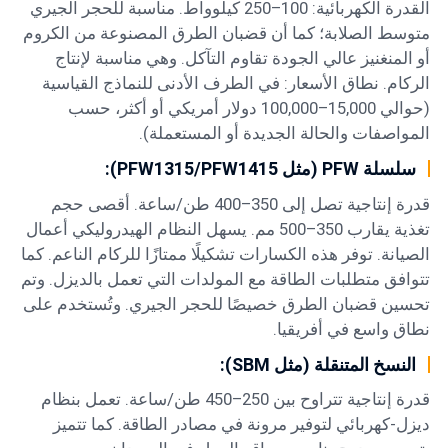
القدرة الكهربائية: 100–250 كيلوواط. مناسبة للحجر الجيري
متوسط الصلابة؛ كما أن قضبان الطرق المصنوعة من الكروم
أو المنغنيز عالي الجودة تقاوم التآكل. وهي مناسبة لإنتاج
الركام. نطاق الأسعار: في الطرف الأدنى للنماذج القياسية
(حوالي 15,000–100,000 دولار أمريكي أو أكثر، حسب
المواصفات والحالة الجديدة أو المستعملة).
سلسلة PFW (مثل PFW1315/PFW1415):
قدرة إنتاجية تصل إلى 350–400 طن/ساعة. أقصى حجم
تغذية يقارب 350–500 مم. يسهل النظام الهيدروليكي أعمال
الصيانة. توفر هذه الكسارات تشكيلًا ممتازًا للركام الناعم. كما
تتوافق متطلبات الطاقة مع المولدات التي تعمل بالديزل. وتم
تحسين قضبان الطرق خصيصًا للحجر الجيري. وتُستخدم على
نطاق واسع في أفريقيا.
النسخ المتنقلة (مثل SBM):
قدرة إنتاجية تتراوح بين 250–450 طن/ساعة. تعمل بنظام
ديزل-كهربائي لتوفير مرونة في مصادر الطاقة. كما تتميز