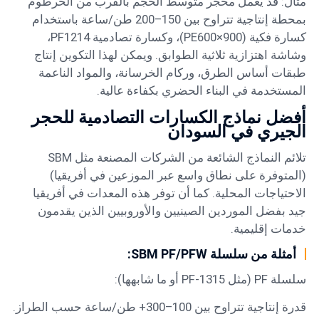
مثال: قد يعمل محجر متوسط الحجم بالقرب من الخرطوم
بمحطة إنتاجية تتراوح بين 150–200 طن/ساعة باستخدام
كسارة فكية (PE600×900)، وكسارة تصادمية PF1214،
وشاشة اهتزازية ثلاثية الطوابق. ويمكن لهذا التكوين إنتاج
طبقات أساس الطرق، وركام الخرسانة، والمواد الناعمة
المستخدمة في البناء الحضري بكفاءة عالية.
أفضل نماذج الكسارات التصادمية للحجر
الجيري في السودان
تلائم النماذج الشائعة من الشركات المصنعة مثل SBM
(المتوفرة على نطاق واسع عبر الموزعين في أفريقيا)
الاحتياجات المحلية. كما أن توفر هذه المعدات في أفريقيا
جيد بفضل الموردين الصينيين والأوروبيين الذين يقدمون
خدمات إقليمية.
أمثلة من سلسلة SBM PF/PFW:
سلسلة PF (مثل PF-1315 أو ما شابهها):
قدرة إنتاجية تتراوح بين 100–300+ طن/ساعة حسب الطراز.