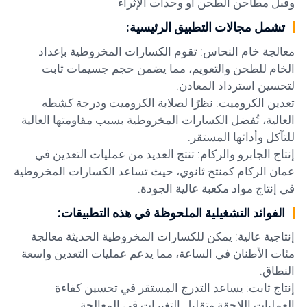
وقبل مطاحن الطحن أو وحدات الإثراء
تشمل مجالات التطبيق الرئيسية:
معالجة خام النحاس: تقوم الكسارات المخروطية بإعداد
الخام للطحن والتعويم، مما يضمن حجم جسيمات ثابت
لتحسين استرداد المعادن.
تعدين الكروميت: نظرًا لصلابة الكروميت ودرجة كشطه
العالية، تُفضل الكسارات المخروطية بسبب مقاومتها العالية
للتآكل وأدائها المستقر.
إنتاج الجابرو والركام: تنتج العديد من عمليات التعدين في
عمان الركام كمنتج ثانوي، حيث تساعد الكسارات المخروطية
في إنتاج مواد مكعبة عالية الجودة.
الفوائد التشغيلية الملحوظة في هذه التطبيقات:
إنتاجية عالية: يمكن للكسارات المخروطية الحديثة معالجة
مئات الأطنان في الساعة، مما يدعم عمليات التعدين واسعة
النطاق.
إنتاج ثابت: يساعد التدرج المستقر في تحسين كفاءة
العمليات اللاحقة وتقليل التغيرات في المعالجة.