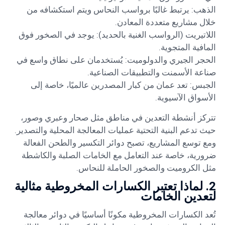
الذهب: يرتبط غالبًا برواسب النحاس ويتم استكشافه من
خلال مشاريع متعددة المعادن.
اللاتيريت (الرواسب الغنية بالحديد): يوجد في الصخور فوق
المافية المتجوية.
الحجر الجيري والدولوميت: يُستخدمان على نطاق واسع في
صناعة الأسمنت والتطبيقات الصناعية.
الجبس: تعد عمان من كبار المصدرين عالميًا، خاصة إلى
الأسواق الآسيوية.
تتركز أنشطة التعدين في مناطق مثل صحار وعبري وصور،
حيث تدعم البنية التحتية عمليات المعالجة المحلية والتصدير.
ومع توسع المشاريع، تصبح دوائر التكسير والطحن الفعالة
ضرورية، خاصة عند التعامل مع الخامات الصلبة والكاشطة
مثل الكروميت والصخور الحاملة للنحاس.
2. لماذا تعتبر الكسارات المخروطية مثالية
لتعدين الخامات
تُعد الكسارات المخروطية مكونًا أساسيًا في دوائر معالجة