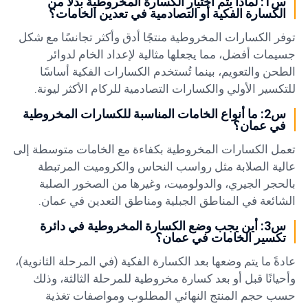
س1: لماذا يتم اختيار الكسارة المخروطية بدلاً من
الكسارة الفكية أو التصادمية في تعدين الخامات؟
توفر الكسارات المخروطية منتجًا أدق وأكثر تجانسًا مع شكل
جسيمات أفضل، مما يجعلها مثالية لإعداد الخام لدوائر
الطحن والتعويم، بينما تُستخدم الكسارات الفكية أساسًا
للتكسير الأولي والكسارات التصادمية للركام الأكثر ليونة.
س2: ما أنواع الخامات المناسبة للكسارات المخروطية
في عمان؟
تعمل الكسارات المخروطية بكفاءة مع الخامات متوسطة إلى
عالية الصلابة مثل رواسب النحاس والكروميت المرتبطة
بالحجر الجيري، والدولوميت، وغيرها من الصخور الصلبة
الشائعة في المناطق الجبلية ومناطق التعدين في عمان.
س3: أين يجب وضع الكسارة المخروطية في دائرة
تكسير الخامات في عمان؟
عادةً ما يتم وضعها بعد الكسارة الفكية (في المرحلة الثانوية)،
وأحيانًا قبل أو بعد كسارة مخروطية للمرحلة الثالثة، وذلك
حسب حجم المنتج النهائي المطلوب ومواصفات تغذية