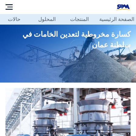
الصفحة الرئيسية
المنتجات
المحلول
حالات
الصفحة
الرئيسية
كسارة مخروطية لتعدين الخامات في
المنتجات
سلطنة عمان
المحلول
حالات
مدونة
حولنا
الاتصال
بنا
العربية