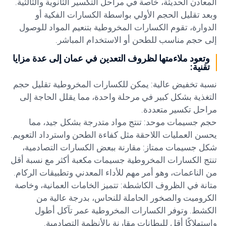
المعادن الحديثة، خاصة في مراحل التكسير الثانوية والثالثية.
وبعد تقليل الحجم الأولي بواسطة الكسارات الفكية أو
الدوارة، تقوم الكسارات المخروطية بتنعيم المواد للوصول
إلى حجم مناسب للطحن أو الاستخدام المباشر.
وتعود ملاءمتها لظروف التعدين في عمان إلى عدة مزايا
تقنية:
نسبة تخفيض عالية: يمكن للكسارات المخروطية تقليل حجم
التغذية بشكل كبير في مرحلة واحدة، مما يقلل الحاجة إلى
مراحل تكسير متعددة.
حجم جسيمات موحد: تنتج مواد متدرجة بشكل جيد، مما
يحسن العمليات اللاحقة مثل كفاءة الطحن واسترداد التعويم.
شكل جسيمات ممتاز: مقارنة ببعض الكسارات التصادمية،
تنتج الكسارات المخروطية جسيمات مكعبة أكثر مع نسبة أقل
من الناعمات، وهو أمر مهم للأداء المعدني وتطبيقات الركام.
متانة في الظروف الكاشطة: تتميز الخامات العمانية، وخاصة
الكروميت والصخور الحاملة للنحاس، بدرجة عالية من
الكشط. وتوفر الكسارات المخروطية عمر تآكل أطول
واستهلاكًا أقل للبطانات مقارنة بالأنظمة التصادمية.