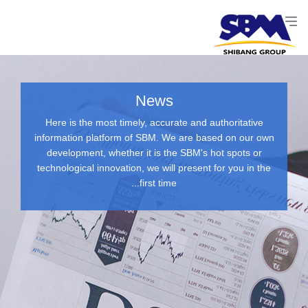
News
Here is the most timely, accurate and authoritative
information platform of SBM. We are based on our own
development, whether it is the SBM's hot spots or
technological innovation, we will present for you in the
first time...