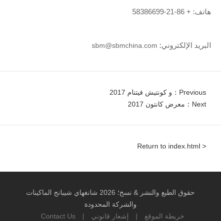
هاتف: + 86-21-58386699
البريد الإلكتروني:
sbm@sbmchina.com
Previous：و كونتيش فيتنام 2017
Next：معرض كانتون 2017
< Return to index.html
حقوق الطبع والنشر & نسخ؛ 2026 شانغهاي شيبانج الماكينات
والشركة المحدودة
خريطة الموقع
|
إشعار قانوني
|
Contact Us