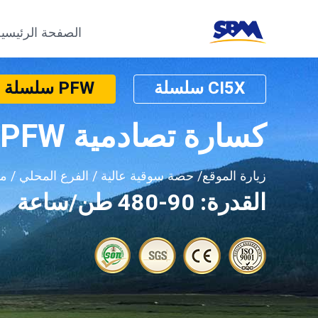
الصفحة الرئيسية
CI5X سلسلة
PFW سلسلة
كسارة تصادمية PFW
زيارة الموقع/ حصة سوقية عالية / الفرع المحلي / م
القدرة: 90-480 طن/ساعة