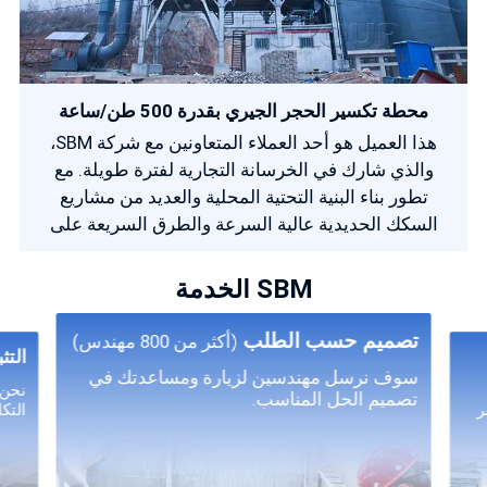
محطة تكسير الحجر الجيري بقدرة 500 طن/ساعة
هذا العميل هو أحد العملاء المتعاونين مع شركة SBM،
والذي شارك في الخرسانة التجارية لفترة طويلة. مع
تطور بناء البنية التحتية المحلية والعديد من مشاريع
السكك الحديدية عالية السرعة والطرق السريعة على
مستوى الدولة، زاد الطلب على منتجاتها بشكل كبير. لذلك
كانوا يأملون أن تساعدهم شركة SBM في بناء مصنع جديد
SBM الخدمة
لتكسير الرمل والركام.
تصميم حسب الطلب
(أكثر من 800 مهندس)
التث
سوف نرسل مهندسين لزيارة ومساعدتك في
نحن 
تصميم الحل المناسب.
ر
التك