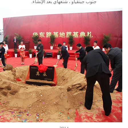
جنوب جينقياو ، شنغهاي بعد الإنشاء.