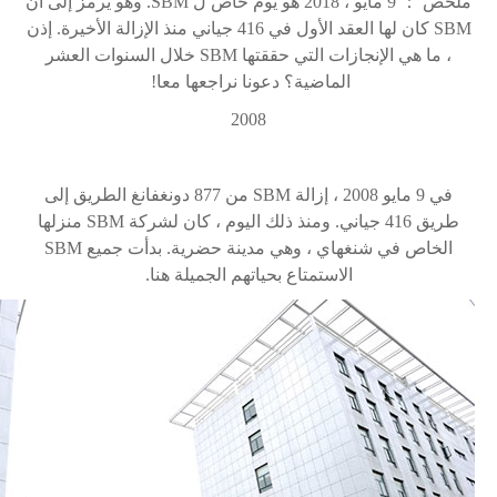
ملخص
：
9 مايو ، 2018 هو يوم خاص ل
SBM
. وهو يرمز إلى أن
SBM
كان لها العقد الأول في 416 جياني منذ الإزالة الأخيرة. إذن
، ما هي الإنجازات التي حققتها
SBM
خلال السنوات العشر
الماضية؟ دعونا نراجعها معا!
2008
في 9 مايو 2008 ، إزالة
SBM
من 877 دونغفانغ الطريق إلى
طريق 416 جياني. ومنذ ذلك اليوم ، كان لشركة
SBM
منزلها
الخاص في شنغهاي ، وهي مدينة حضرية. بدأت جميع
SBM
الاستمتاع بحياتهم الجميلة هنا.