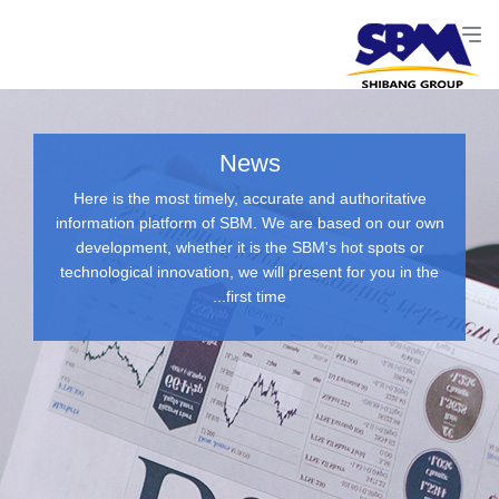
News
Here is the most timely, accurate and authoritative
information platform of SBM. We are based on our own
development, whether it is the SBM's hot spots or
technological innovation, we will present for you in the
first time...