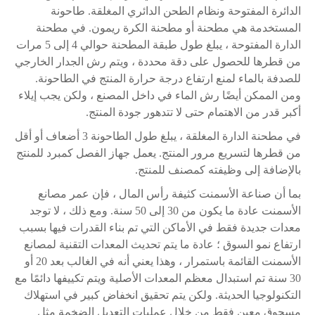
الدائرة المفتوحة ونظام الطحن الدائري المغلقة. طاحونة
المستخدمة هي مطحنة أو مطحنة الكرة ريمون. في مطحنة
الدارة المفتوحة ، يبلغ طول طبقة المطحنة حوالي 4 إلى 5 مرات
من قطرها للحصول على دقة محددة ، ويتم رش الجدار الخارجي
للصدفة بالماء لمنع ارتفاع درجة حرارة المنتج في الطاحونة.
ومن الممكن أيضًا رش الماء في داخل المصنع ، ولكن يجب إيلاء
أكبر قدر من الاهتمام حتى لا تتدهور جودة المنتج.
في مطحنة الدارة المغلقة ، يبلغ طول الطاحونة 3 أضعاف أو أقل
من قطرها لتسريع مرور المنتج. يعمل جهاز الفصل كمبرد للمنتج
بالإضافة إلى وظيفته كمصنف للمنتج.
بما أن صناعة الأسمنت كثيفة رأس المال ، فإن عمر مصانع
الأسمنت عادة ما يكون من 30 إلى 50 سنة. ومع ذلك ، لا توجد
معدات جديدة فقط في الأماكن التي تم بناء القدرات فيها بسبب
ارتفاع نمو السوق ؛ عادة ما يتم تحديث المعدات التقنية لمصانع
الأسمنت القائمة باستمرار ، وهذا يعني أنه في الغالب بعد 20 أو
30 سنة تم استبدال معظم المعدات الأصلية ويتم تكييفها دائمًا مع
التكنولوجيا الحديثة. ولكن يتم تحقيق انخفاض كبير في استهلاك
مسحوق معين فقط من خلال عمليات التعديل الضخمة مثل