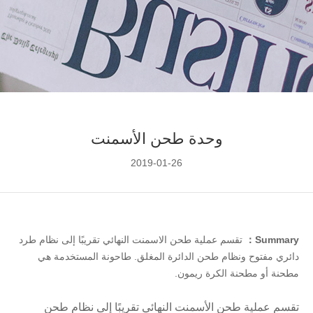
وحدة طحن الأسمنت
2019-01-26
Summary：
ﺗﻘﺴﻢ ﻋﻤﻠﻴﺔ ﻃﺤﻦ اﻻﺳﻤﻨﺖ اﻟﻨﻬﺎﺋﻲ ﺗﻘﺮﻳﺒًﺎ إﻟﻰ ﻧﻈﺎم ﻃﺮد
داﺋﺮي ﻣﻔﺘﻮح وﻧﻈﺎم ﻃﺤﻦ اﻟﺪاﺋﺮة اﻟﻤﻐﻠﻖ. طاحونة المستخدمة هي
مطحنة أو مطحنة الكرة ريمون.
تقسم عملية طحن الأسمنت النهائي تقريبًا إلى نظام طحن