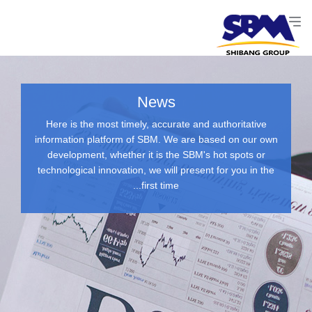
News
Here is the most timely, accurate and authoritative
information platform of SBM. We are based on our own
development, whether it is the SBM's hot spots or
technological innovation, we will present for you in the
first time...