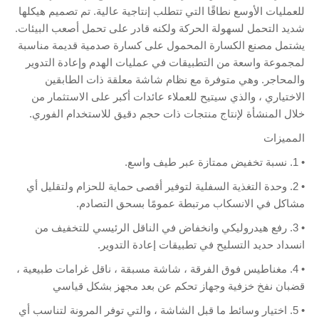
للعمليات الأوسع نطاقًا التي تتطلب إنتاجية عالية. تم تصميم هيكلها
شديد التحمل لسهولة الحركة ولكنه قادر على تحمل أصعب البيئات.
يشتمل مصنع الكسارة المحمول على كسارة صدمية قديمة مناسبة
لمجموعة واسعة من التطبيقات في عمليات الهدم وإعادة التدوير
والمحاجر. وهي متوفرة مع نظام شاشة معلقة ذات الطابقين
الاختياري ، والذي سيتيح للعملاء عائدات أكبر على الاستثمار من
خلال المنشأة لإنتاج منتجات ذات حجم دقيق للاستخدام الفوري.
المميزات
• 1. نسبة تخفيض ممتازة عبر طيف واسع.
• 2. وحدة التغذية السفلية لتوفير أقصى حماية للحزام ولتقليل أي
مشاكل في الانسكاب مرتبطة عمومًا بسحق التصادم.
• 3. رفع هيدروليكي وانخفاض في الناقل الرئيسي للتخفيف من
انسداد حديد التسليح في تطبيقات إعادة التدوير.
• 4. مغناطيس فوق الفرقة
، شاشة مسبقة ، ناقل غرامات طبيعية ،
قضبان نفخ خزفية وجهاز تحكم عن بعد مجهز بشكل قياسي
• 5. اختيار وسائط ما قبل الشاشة ، والتي توفر المرونة لتناسب أي