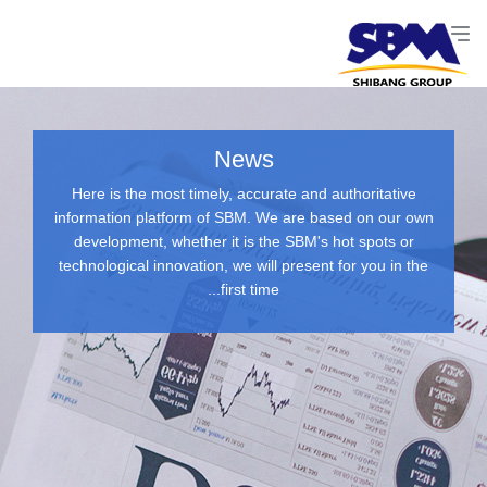
News
Here is the most timely, accurate and authoritative
information platform of SBM. We are based on our own
development, whether it is the SBM's hot spots or
technological innovation, we will present for you in the
first time...