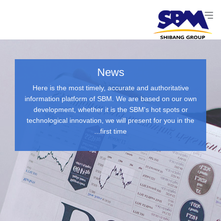
News
Here is the most timely, accurate and authoritative
information platform of SBM. We are based on our own
development, whether it is the SBM's hot spots or
technological innovation, we will present for you in the
first time...