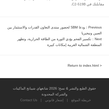
مقابلتك في
C2-519B
.
Previous：ودعا SBM لحضور منتدى التعاون القدرات والاستثمار بين
الصين ونيجيريا
Next：تكسير الفحم يؤدي الثورة من الطاقة الحرارية، وتظهر
المنطقة الشمالية الغربية إمكانات كبيرة
< Return to index.html
حقوق الطبع والنشر & نسخ؛ 2026 شانغهاي شيبانج الماكينات
والشركة المحدودة
خريطة الموقع
|
إشعار قانوني
|
Contact Us