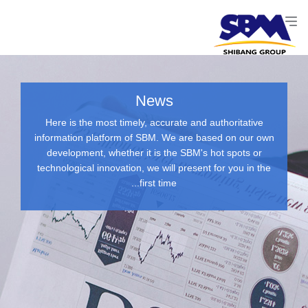
News
Here is the most timely, accurate and authoritative
information platform of SBM. We are based on our own
development, whether it is the SBM's hot spots or
technological innovation, we will present for you in the
first time...