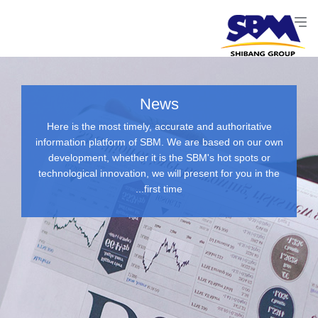
News
Here is the most timely, accurate and authoritative
information platform of SBM. We are based on our own
development, whether it is the SBM's hot spots or
technological innovation, we will present for you in the
first time...