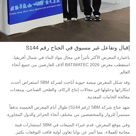
إقبال وتفاعل غير مسبوق في الجناح رقم S144
باعتباره المعرض الأكثر تأثيراً في مجال مواد البناء في شمال أفريقيا،
استقطب معرض BATIMATEC 2026 آلاف العارضين من جميع أنحاء
العالم.
وقد شكل المعرض منصة حيوية أتاحت لشركة SBM استعراض أحدث
ابتكاراتها وحلولها في مجالات إنتاج الركام، والطحن الصناعي، ومعدات
معالجة الخامات المعدنية.
شهد جناح شركة SBM (رقم S144) طوال أيام المعرض الخمسة تدفقاً
مستمراً للزوار والمتخصصين من مختلف أنحاء الجزائر والدول المجاورة.
وفي موقع المعرض، قدم خبراء المبيعات في SBM استشارات فنية
مجانية للعملاء، مما أثمر عن نوايا تعاون أولية فاقت التوقعات بكثير.