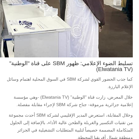
تسليط الضوء الإعلامي: ظهور SBM على قناة "الوطنية"
(Elwatania TV)
كما جذب الحضور القوي لشركة SBM في السوق المحلية اهتمام وسائل
الإعلام البارزة.
خلال المعرض، زارت قناة "الوطنية" (Elwatania TV) -وهي مؤسسة
إعلامية جزائرية مرموقة- جناح شركة SBM لإجراء مقابلة مفصلة.
وخلال المقابلة، استعرض المدير الإقليمي لشركة SBM أحدث مجموعة
من تقنيات التكسير والغربلة والطحن عالية الأداء، بالإضافة إلى الحلول
المتكاملة المصممة خصيصاً لتلبية المتطلبات التشغيلية في الجزائر
ومنطقة شمال أفريقيا المحيطة.