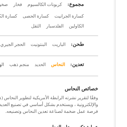
مجموع:
كربونات الكالسيوم
فخار
صخور
كسارة الجرانيت
كسارة الحصى
كسارة الك
الكاولين
الفلدسبار
الثقل
طحن:
الباريت
البنتونيت
الحجر الجيري
تعدين:
النحاس
الحديد
منجم ذهب
اله
خصائص النحاس
والإلكترونية ، ويستخدم بشكل أساسي في تصنيع العديد م
فرصة عمل ضخمة لصناعة تعدين النحاس وتصنيعه.