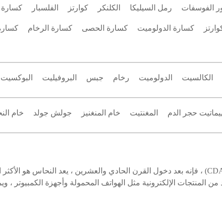
 الفوسفات
رمل السيليكا
الكلنكر
كوارتز
الفلسبار
كسارة ح
وارتز
كسارة الدولوميت
كسارة الحصى
كسارة الرخام
كسارة
الكالسيت
الدولوميت
رخام
جبس
البروفيليت
البوكسيت
يماتيت حجر الدم
المغنتيت
خام المنغنيز
جولش جولد
خام الن
وفقًا لتقرير نشرته الرابطة الأمريكية لتطوير النحاس (CDA) ، فإنه بعد دخول القرن الحادي والعشرين
ن المنتجات الإلكترونية مثل الهواتف المحمولة وأجهزة الكمبيوتر ، ويمث