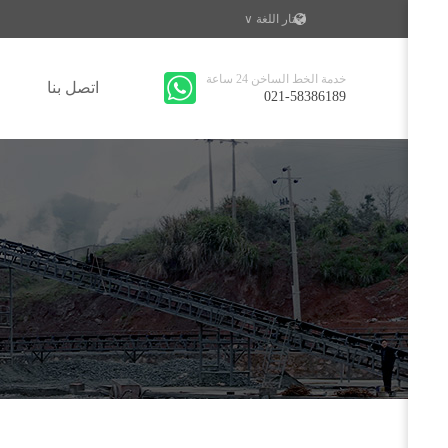
اختار اللغة ∨
خدمة الخط الساخن 24 ساعة
اتصل بنا
021-58386189