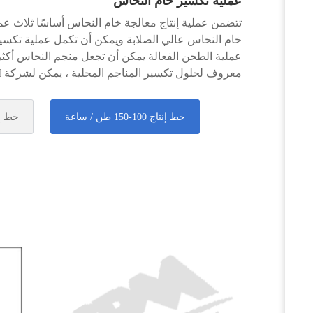
عملية تكسير خام النحاس
تتضمن عملية إنتاج معالجة خام النحاس أساسًا ثلاث عم
خام النحاس عالي الصلابة ويمكن أن تكمل عملية تكسير ا
عملية الطحن الفعالة يمكن أن تجعل منجم النحاس أكثر ا
معروف لحلول تكسير المناجم المحلية ، يمكن لشركة SBM تزويد كل عميل بمجموعة كاملة من معدات إنتاج تكسير خام النحاس والدعم الفني الشامل.
خط إنتاج 100-150 طن / ساعة
خط إنتاج 250-